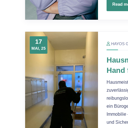
Read m
17
HAYOS 
MAI, 25
Hausm
Hand 
Hausmeiste
zuverlässi
reibungslo
ein Bürog
Immobilie 
und Siche