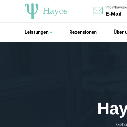
info@hayos-
E-Mail
Leistungen
Rezensionen
Über 
Hay
Gebäu