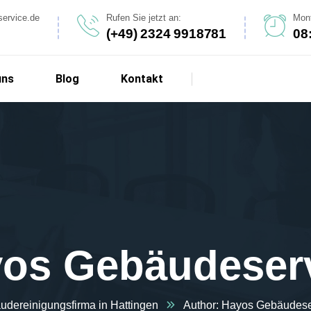
service.de
Rufen Sie jetzt an:
Mont
(+49) 2324 9918781
08
uns
Blog
Kontakt
os Gebäudeser
dereinigungsfirma in Hattingen
Author: Hayos Gebäudese