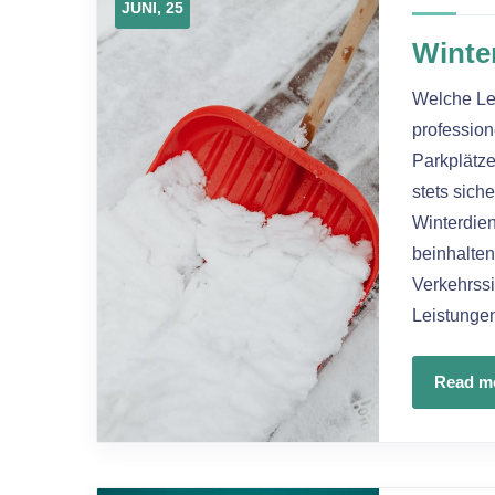
JUNI, 25
Winter
Welche Lei
profession
Parkplätz
stets sich
Winterdie
beinhalten
Verkehrssi
Leistunge
Read m