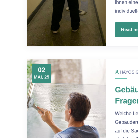
Ihnen eine
individuel
Read m
02
HAYOS 
MAI, 25
Gebäu
Frage
Welche Le
Gebäuderei
auf die S