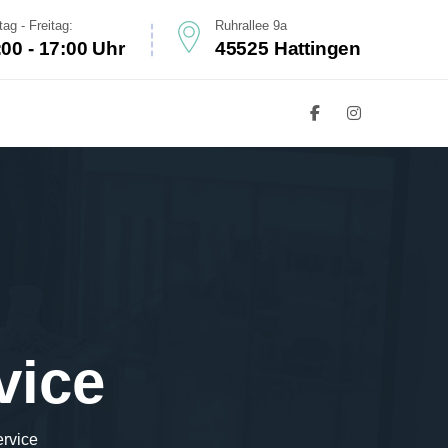
ag - Freitag:
Ruhrallee 9a
:00 - 17:00 Uhr
45525 Hattingen
vice
rvice