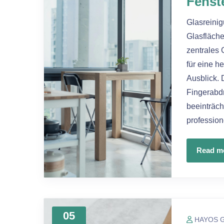
Fenst
Glasreinig
Glasfläche
zentrales
für eine h
Ausblick. 
Fingerabdr
beeinträc
profession
Read m
05
HAYOS 