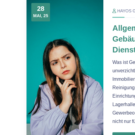
28
HAYOS 
MAI, 25
Allge
Gebäu
Diens
Was ist G
unverzicht
Immobilien
Reinigung
Einrichtu
Lagerhalle
Gewerbeob
nicht nur 