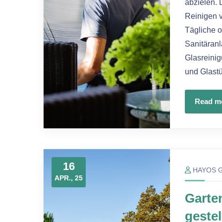
abzielen. 
Reinigen 
Tägliche o
Sanitäran
Glasreinig
und Glastü
Read m
16
HAYOS 
APR., 25
Garte
geste